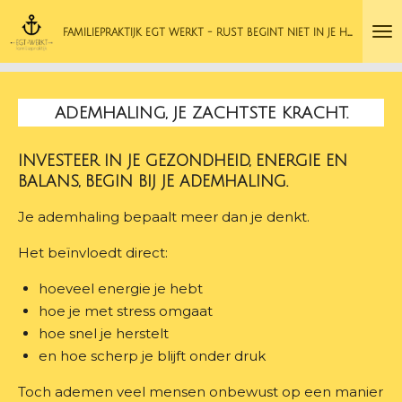
Ga
F
AMILIEPRAKTIJK EGT WERKT - RUST BEGINT NIET IN JE HOOFD.
direct
naar
de
hoofdinhoud
ADEMHALING, JE ZACHTSTE KRACHT.
INVESTEER IN JE GEZONDHEID, ENERGIE EN
BALANS, BEGIN BIJ JE ADEMHALING.
Je ademhaling bepaalt meer dan je denkt.
Het beïnvloedt direct:
hoeveel energie je hebt
hoe je met stress omgaat
hoe snel je herstelt
en hoe scherp je blijft onder druk
Toch ademen veel mensen onbewust op een manier