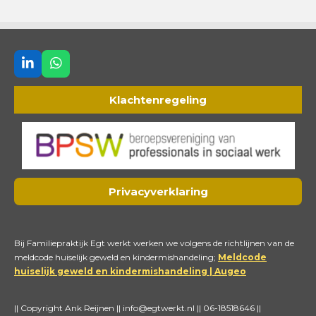
L
W
i
h
n
a
Klachtenregeling
k
t
e
s
d
A
I
p
n
p
Privacyverklaring
Bij Familiepraktijk Egt werkt werken we volgens de richtlijnen van de
meldcode huiselijk geweld en kindermishandeling;
Meldcode
huiselijk geweld en kindermishandeling | Augeo
|| Copyright Ank Reijnen || info@egtwerkt.nl || 06-18518646 ||