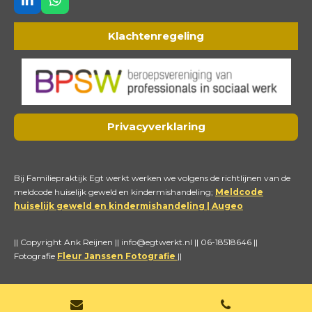
L
W
i
h
n
a
Klachtenregeling
k
t
e
s
d
A
I
p
n
p
Privacyverklaring
Bij Familiepraktijk Egt werkt werken we volgens de richtlijnen van de
meldcode huiselijk geweld en kindermishandeling;
Meldcode
huiselijk geweld en kindermishandeling | Augeo
|| Copyright Ank Reijnen || info@egtwerkt.nl || 06-18518646 ||
Fotografie
Fleur Janssen Fotografie
||