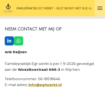
Ga
F
AMILIEPRAKTIJK EGT WERKT - RUST BEGINT NIET IN JE HOOFD.
direct
naar
de
hoofdinhoud
NEEM CONTACT MET MIJ OP
L
W
i
h
n
a
Ank Reijnen
k
t
e
s
d
A
Familiepraktijk Egt werkt is per 1-9-2026 gevestigd
I
p
aan de
Woeziksestraat 686-3
in Wijchen.
n
p
Telefoonnummer:
06-18518646
E-mail adres:
info@egtwerkt.nl