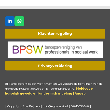
L
W
i
h
n
a
Klachtenregeling
k
t
e
s
d
A
I
p
n
p
Privacyverklaring
Bij Familiepraktijk Egt werkt werken we volgens de richtlijnen van de
meldcode huiselijk geweld en kindermishandeling;
Meldcode
huiselijk geweld en kindermishandeling | Augeo
|| Copyright Ank Reijnen || info@egtwerkt.nl || 06-18518646 ||