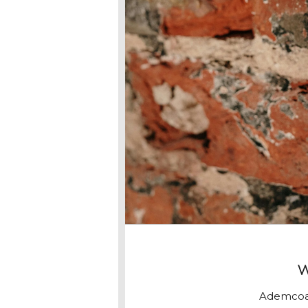
W
Ademcoac