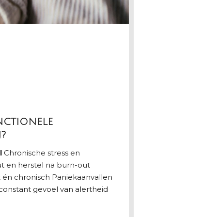
NCTIONELE
?
l
Chronische stress en
t en herstel na burn-out
t én chronisch Paniekaanvallen
constant gevoel van alertheid