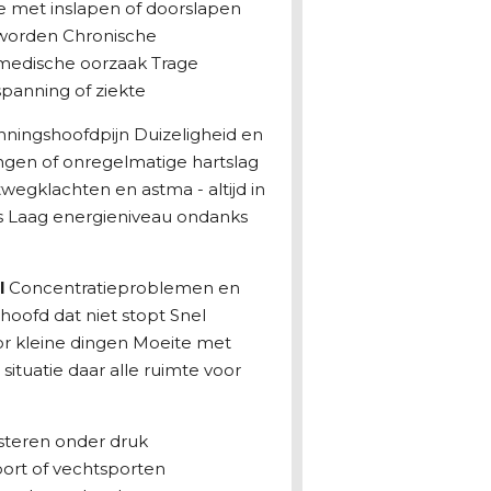
 met inslapen of doorslapen
 worden Chronische
medische oorzaak Trage
spanning of ziekte
ningshoofdpijn Duizeligheid en
ngen of onregelmatige hartslag
egklachten en astma - altijd in
s Laag energieniveau ondanks
l
Concentratieproblemen en
oofd dat niet stopt Snel
r kleine dingen Moeite met
ituatie daar alle ruimte voor
teren onder druk
ort of vechtsporten