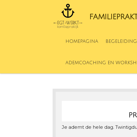
Ga
direct
FAMILIEPRAK
naar
de
hoofdinhoud
HOMEPAGINA
BEGELEIDING
ADEMCOACHING EN WORKSH
PR
Je ademt de hele dag. Twintigdui