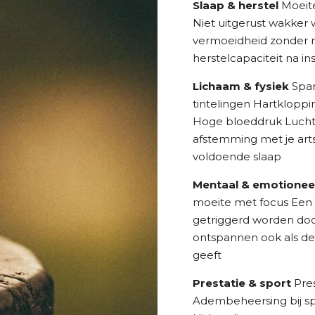
Slaap & herstel
Moeite
Niet uitgerust wakker
vermoeidheid zonder 
herstelcapaciteit na in
Lichaam & fysiek
Span
tintelingen Hartkloppi
Hoge bloeddruk Luchtw
afstemming met je art
voldoende slaap
Mentaal & emotionee
moeite met focus Een h
getriggerd worden doo
ontspannen ook als de s
geeft
Prestatie & sport
Pres
Adembeheersing bij sp