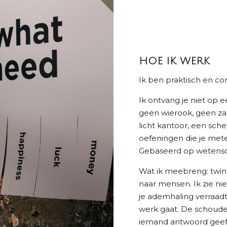
HOE IK WERK
Ik ben praktisch en 
Ik ontvang je niet op 
geen wierook, geen za
licht kantoor, een sch
oefeningen die je met
Gebaseerd op wetensch
Wat ik meebreng: twinti
naar mensen. Ik zie nie
je ademhaling verraadt
werk gaat. De schoud
iemand antwoord geeft