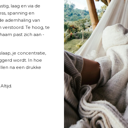
tig, laag en via de
ress, spanning en
de ademhaling van
 verstoord. Te hoog, te
chaam past zich aan -
 slaap, je concentratie,
iggerd wordt. In hoe
ellen na een drukke
ltijd.