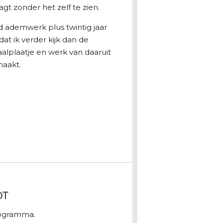
gt zonder het zelf te zien.
d ademwerk plus twintig jaar
t ik verder kijk dan de
taalplaatje en werk van daaruit
maakt.
DT
rogramma.