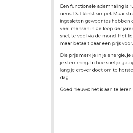
Een functionele ademhaling is rus
neus. Dat klinkt simpel. Maar st
ingesleten gewoontes hebben 
veel mensen in de loop der jaren
snel, te veel via de mond. Het li
maar betaalt daar een prijs voor.
Die prijs merk je in je energie, je
je stemming. In hoe snel je getr
lang je erover doet om te herst
dag.
Goed nieuws: het is aan te leren. A